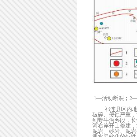
1—活动断裂；2—8.
祁连县区内地形
破碎、侵蚀严重，
到野牛沟乡段，长
河右岸开山修建，
泥岩、砂岩、泥岩
遇水易软化的特性