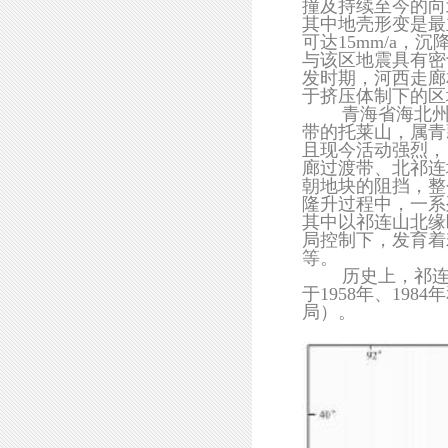
撞及持续至今的向
其中地壳形变是最
可达15mm/a，
与该区地震具有密
发时期，河西走廊
于挤压体制下的区
青海省海北州祁连
带的托莱山，属青
且现今活动强烈，
廊过渡带、北祁连
朝地块的阻挡，整
隆升过程中，一系
其中以祁连山北缘
局控制下，发育着
等。
历史上，祁连山
于1958年、198
局）。